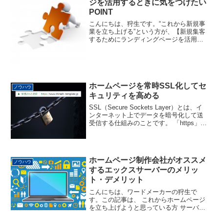
ジを活用するときに気をつけたい
POINT
こんにちは、狩生です。“これから新規事
業を立ち上げる”という方が、【新規集客
するためにランディングページを活用す
る】場合のメッセージをお届けします。
ホームページを常時SSL化してセ
ノウハウ
キュリティを高める
SSL（Secure Sockets Layer）とは、イ
ンターネット上でデータを暗号化して送
受信する仕組みのことです。 「https」か
ら始まるアドレス アドレスバーに「鍵マ
ーク」があるという場合は、SSLにより
通信の暗号化が保証されてい...
ホームページ制作会社がオススメ
ノウハウ
するエックスサーバーのメリッ
ト・デメリット
こんにちは、ワードメーカーの狩生で
す。この記事は、 これからホームページ
を立ち上げようと思っている方 サーバー
の移転・お引越しを検討している方 リー