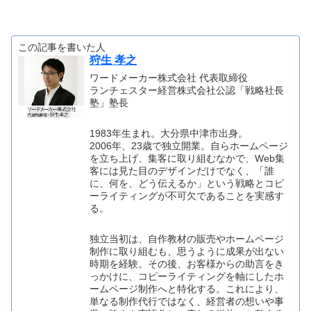
この記事を書いた人
狩生 孝之
ワードメーカー株式会社 代表取締役
ランチェスター経営株式会社公認「戦略社長
塾」塾長
1983年生まれ。大分県中津市出身。
2006年、23歳で独立開業。自らホームページ
を立ち上げ、集客に取り組むなかで、Web集
客には見た目のデザインだけでなく、「誰
に、何を、どう伝えるか」という戦略とコピ
ーライティングが不可欠であることを実感す
る。
独立当初は、自作教材の販売やホームページ
制作に取り組むも、思うように成果が出ない
時期を経験。その後、お客様からの助言をき
っかけに、コピーライティングを軸にしたホ
ームページ制作へと特化する。これにより、
単なる制作代行ではなく、経営者の想いや事