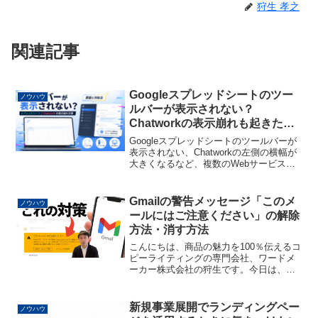
狩生 孝之
関連記事
Googleスプレッドシートのツー
ノウハウ
ルバーが表示されない？
Chatworkの表示崩れも起きたと
きの原因と対処法
Googleスプレッドシートのツールバーが
表示されない、Chatworkの左側の横幅が
大きくなるなど、複数のWebサービスで
表示崩れが発生。Chrome拡張機能の確認
方法や、シークレットモード、別ブラウ
ザを使った原因の切り分け方を解説しま
Gmailの警告メッセージ「このメ
ノウハウ
す。
ールにはご注意ください」の解除
方法・消す方法
こんにちは、商品の魅力を100％伝えるコ
ピーライティングの専門会社、ワードメ
ーカー株式会社の狩生です。今日は、
Gmailで「このメールにはご注意くださ
い」と表示されたらどういう対策をすれ
ばよいか？について伝えていきます。最
新規事業展開でランディングペー
ノウハウ
近、この表示をよく...