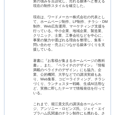
業の強みを言語化し、売れる媒体へと整える
現在の制作スタイルを確立した。
現在は、ワードメーカー株式会社の代表とし
て、ホームページ制作、LP制作、チラシ・DM
制作、Web広告運用、マーケティング支援を
行っている。中小企業、地域企業、製造業、
クリニック、士業、工事会社などを中心に、
事業の魅力や選ばれる理由を整理し、集客・
問い合わせ・売上につながる媒体づくりを支
援している。
著書に『お客様が集まるホームページの教科
書』。また、『ペライチのデザイン』『情報
満載のペライチのデザイン』にも協力。企
業、公的機関、大学などでの講演実績もあ
り、Web集客、コピーライティング、チラシ
づくり、ランチェスター戦略、生成AI活用な
ど、実務に即したテーマで情報発信を行って
いる。
これまで、堀江貴文氏の講演会ホームペー
ジ、アンソニー・ロビンズ氏、ジェイ・エイ
ブラハム氏関連のチラシ制作にも携わる。さ