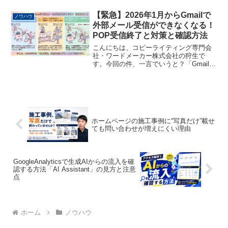
ズナブルで安定したサーバーはどこなの
か？を知りたい方向けの内容で、当社も
【緊急】2026年1月からGmailで
ノウハウ
実際に使っており、現...
外部メール受信ができなくなる！
POP受信終了と対策と確認方法
こんにちは、コピーライティング専門会
社・ワードメーカー株式会社の狩生で
す。今回の件、一言でいうと？「Gmail
が、あなたの代わりに他のメールボック
スまで手紙を取りに行ってくれるサービ
ス」が終了します。これまでは、Gmailと
いう「秘書」が、...
ホームページの施工事例に“写真だけ”載せ
ても問い合わせが増えにくい理由
GoogleAnalyticsで生成AIからの流入を確
認する方法「AI Assistant」の見方と注意
点
ホーム
ノウハウ