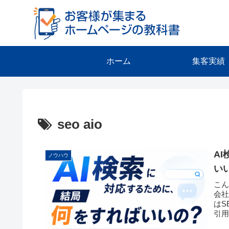
ホーム
集客実績
seo aio
A
ノウハウ
い
こ
会社
はS
引用