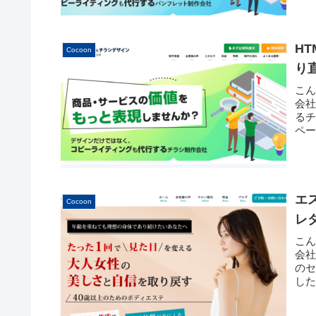
HT
Cocoon
り
こ
会
る
ペー
エ
Cocoon
レ
こ
会
の
し
もお