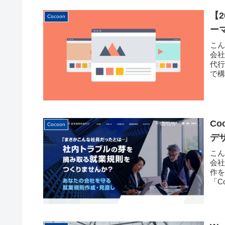
【2
Cocoon
ー
こ
会社
代行
で構
C
Cocoon
デ
こ
会
作を
「C
てい.