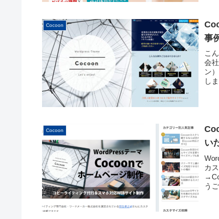
C
Cocoon
事
こ
会社
ン
しま
C
Cocoon
い
Wo
カ
→C
うご