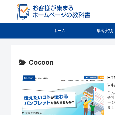
ホーム
集客実績
Cocoon
H
Cocoon
い
こ
会
ージ
まし