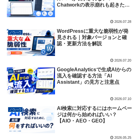
Chatworkの表示崩れも起きたと
きの原因と対処法
2026.07.28
WordPressに重大な脆弱性が発
ノウハウ
見される｜対象バージョンと確
認・更新方法を解説
2026.07.20
GoogleAnalyticsで生成AIからの
AI
流入を確認する方法「AI
Assistant」の見方と注意点
2026.07.10
AI検索に対応するにはホームペー
ノウハウ
ジは何から始めればいい？
【AIO・AEO・GEO】
2026.05.25