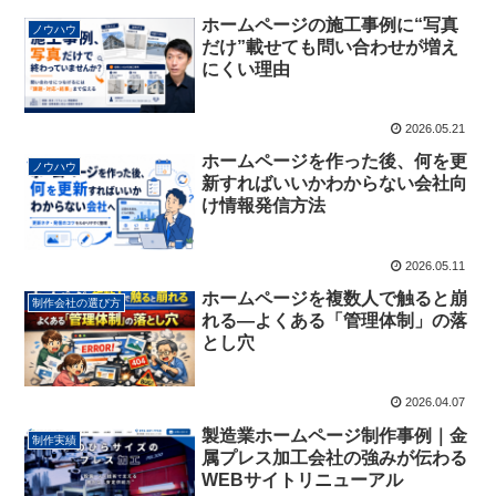
ホームページの施工事例に“写真
ノウハウ
だけ”載せても問い合わせが増え
にくい理由
2026.05.21
ホームページを作った後、何を更
ノウハウ
新すればいいかわからない会社向
け情報発信方法
2026.05.11
ホームページを複数人で触ると崩
制作会社の選び方
れる―よくある「管理体制」の落
とし穴
2026.04.07
製造業ホームページ制作事例｜金
制作実績
属プレス加工会社の強みが伝わる
WEBサイトリニューアル