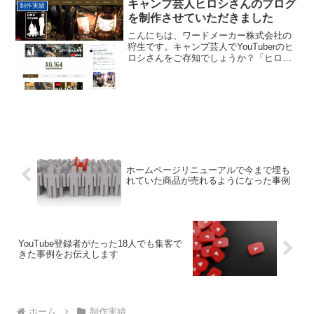
「Cocoon（コクーン）」というテーマを
キャンプ芸人ヒロシさんのブログ
制作実績
使用することが多くなってい...
を制作させていただきました
こんにちは、ワードメーカー株式会社の
狩生です。キャンプ芸人でYouTuberのヒ
ロシさんをご存知でしょうか？「ヒロシ
です」のネタで一世を風靡した方です
ね。いまはソロキャンプをこよなく愛
し、ソロキャンプの様子をYouTube等で
発信しています...
ホームページリニューアルで今まで埋も
れていた商品が売れるようになった事例
YouTube登録者がたった18人でも集客で
きた事例をお伝えします
ホーム
制作実績