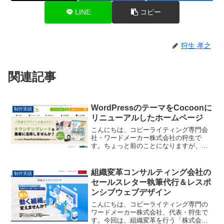
LINE
コピー
狩生 孝之
関連記事
WordPressのテーマをCocoonに
制作実績
リニューアルしたホームページ
こんにちは、コピーライティング専門会
社・ワードメーカー株式会社の狩生で
す。ちょっと前のことになりますが、
「チラシテンプレートセンター」という
弊社で運営しているホームページをリニ
ューアルしました。リニューアルといっ
組織変革コンサルティング会社の
制作実績
ても、デザインは変えていませ...
セールスレター執筆代行＆レスポ
ンシブウェブデザイン
こんにちは、コピーライティング専門の
ワードメーカー株式会社、代表・狩生で
す。今回は、組織変革を行う「株式会社