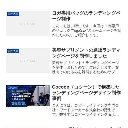
ミライズ創研様」のホームページ制作事
例です。すでにあるホームページの下層
ページに、ランディングページを制作さ
ヨガ専用バッグのランディングペ
制作実績
せていただきました。組織...
ージ制作
こんにちは、狩生です。今回はヨガ専用
のリュック“YogaSak”のホームページを制
作したので、ご紹介します。
美容サプリメントの通販ランディ
制作実績
ングページを制作しました
美容サプリメントのランディングページ
を制作しましたので、ご紹介します。女
性向けのたるみを解消するためのサプリ
メントの販売サイトです。ひととおりを
お見せします。とても長くなっていま
す・・・こちらです。
Cocoon（コクーン）で構築した
Cocoon
ランディングページデザイン制作
事例
こんにちは、コピーライティング専門会
社・ワードメーカー株式会社の狩生で
す。弊社ではコピーライティング＆ホー
ムページ制作を行っているのですが、
WordPresで構築する際に、