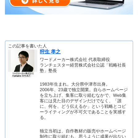
この記事を書いた人
狩生 孝之
ワードメーカー株式会社 代表取締役
ランチェスター経営株式会社公認「戦略社長
塾」塾長
1983年生まれ。大分県中津市出身。
2006年、23歳で独立開業。自らホームページ
を立ち上げ、集客に取り組むなかで、Web集
客には見た目のデザインだけでなく、「誰
に、何を、どう伝えるか」という戦略とコピ
ーライティングが不可欠であることを実感す
る。
独立当初は、自作教材の販売やホームページ
制作に取り組むも、思うように成果が出ない