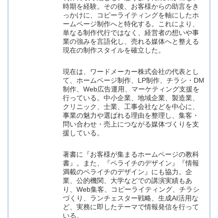
時期を経験。その後、お客様からの助言をき
っかけに、コピーライティングを軸にしたホ
ームページ制作へと特化する。これにより、
単なる制作代行ではなく、経営者の想いや事
業の強みを言語化し、売れる媒体へと整える
現在の制作スタイルを確立した。
現在は、ワードメーカー株式会社の代表とし
て、ホームページ制作、LP制作、チラシ・DM
制作、Web広告運用、マーケティング支援を
行っている。中小企業、地域企業、製造業、
クリニック、士業、工事会社などを中心に、
事業の魅力や選ばれる理由を整理し、集客・
問い合わせ・売上につながる媒体づくりを支
援している。
著書に『お客様が集まるホームページの教科
書』。また、『ペライチのデザイン』『情報
満載のペライチのデザイン』にも協力。企
業、公的機関、大学などでの講演実績もあ
り、Web集客、コピーライティング、チラシ
づくり、ランチェスター戦略、生成AI活用な
ど、実務に即したテーマで情報発信を行って
いる。