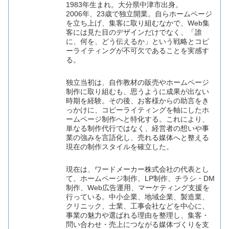
1983年生まれ。大分県中津市出身。
2006年、23歳で独立開業。自らホームページ
を立ち上げ、集客に取り組むなかで、Web集
客には見た目のデザインだけでなく、「誰
に、何を、どう伝えるか」という戦略とコピ
ーライティングが不可欠であることを実感す
る。
独立当初は、自作教材の販売やホームページ
制作に取り組むも、思うように成果が出ない
時期を経験。その後、お客様からの助言をき
っかけに、コピーライティングを軸にしたホ
ームページ制作へと特化する。これにより、
単なる制作代行ではなく、経営者の想いや事
業の強みを言語化し、売れる媒体へと整える
現在の制作スタイルを確立した。
現在は、ワードメーカー株式会社の代表とし
て、ホームページ制作、LP制作、チラシ・DM
制作、Web広告運用、マーケティング支援を
行っている。中小企業、地域企業、製造業、
クリニック、士業、工事会社などを中心に、
事業の魅力や選ばれる理由を整理し、集客・
問い合わせ・売上につながる媒体づくりを支