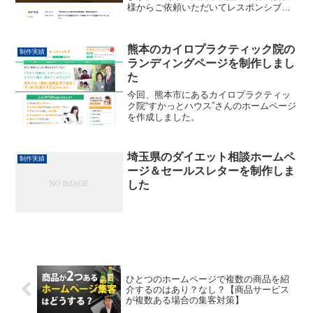
様からご依頼いただいてレスポンシブ対
応のホームページを制作いたしまし
た。“白鳥印”はスーパーなどでご覧になっ
た方もいらっしゃると思います。「はる
熊本のカイロプラクティック院の
さめ」で有名な食品メーカ...
制作実績
ランディングページを制作しまし
た
今回、熊本市にあるカイロプラクティッ
ク院“すかっとハウス”さんのホームページ
を作成しました。
埼玉県のダイエット相談ホームペ
制作実績
ージ＆セールスレターを制作しま
した
ひとつのホームページで複数の商品を紹
介するのはあり？なし？【商品サービス
が複数ある場合の集客対策】