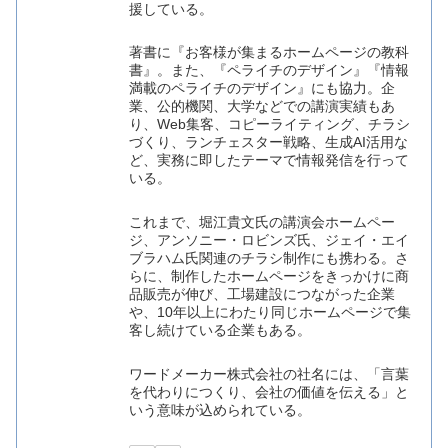
援している。
著書に『お客様が集まるホームページの教科
書』。また、『ペライチのデザイン』『情報
満載のペライチのデザイン』にも協力。企
業、公的機関、大学などでの講演実績もあ
り、Web集客、コピーライティング、チラシ
づくり、ランチェスター戦略、生成AI活用な
ど、実務に即したテーマで情報発信を行って
いる。
これまで、堀江貴文氏の講演会ホームペー
ジ、アンソニー・ロビンズ氏、ジェイ・エイ
ブラハム氏関連のチラシ制作にも携わる。さ
らに、制作したホームページをきっかけに商
品販売が伸び、工場建設につながった企業
や、10年以上にわたり同じホームページで集
客し続けている企業もある。
ワードメーカー株式会社の社名には、「言葉
を代わりにつくり、会社の価値を伝える」と
いう意味が込められている。