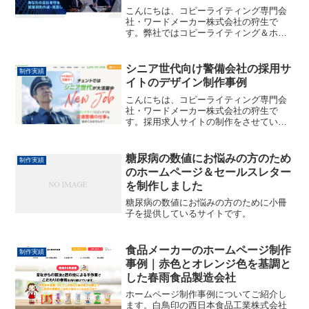
こんにちは、コピーライティング専門会
社・ワードメーカー株式会社の狩生で
す。弊社ではコピーライティング＆ホー
ムページ制作を行っているのですが、
WordPresで構築する際に、
「Cocoon（コクーン）」というテーマを
シニア世代向け警備会社の採用サ
制作実績
使用することが多くなってい...
イトのデザイン制作事例
こんにちは、コピーライティング専門会
社・ワードメーカー株式会社の狩生で
す。採用求人サイトの制作をさせていた
だきまして、その事例についてご紹介し
ます。今回ご依頼いただいたいのは、交
通警備を行っている有限会社チェント様
糖尿病の数値にお悩みの方のため
制作実績
です。インターネット回線の...
のホームページ＆セールスレター
を制作しました
糖尿病の数値にお悩みの方のために小冊
子を提供しているサイトです。
食品メーカーのホームページ制作
制作実績
事例｜赤色とオレンジ色を基調と
した春雨食品製造会社
ホームページ制作事例についてご紹介し
ます。白鳥印の西日本食品工業株式会社