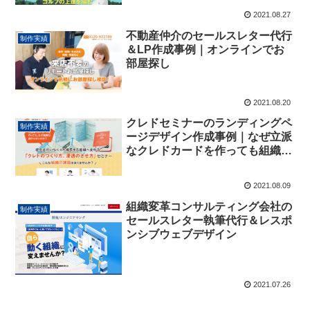
2021.08.27
不動産仲介のセールスレター代行
制作実績
＆LP作成事例｜オンラインでお
部屋探し
2021.08.20
クレドセミナーのランディングペ
制作実績
ージデザイン作成事例｜なぜ立派
なクレドカードを作っても組織は
自走しない？
2021.08.09
組織変革コンサルティング会社の
制作実績
セールスレター執筆代行＆レスポ
ンシブウェブデザイン
2021.07.26