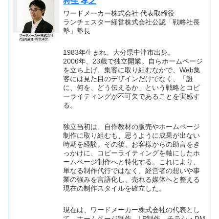
狩生 孝之
ワードメーカー株式会社 代表取締役
ランチェスター経営株式会社公認「戦略社長
塾」塾長
1983年生まれ。大分県中津市出身。
2006年、23歳で独立開業。自らホームページ
を立ち上げ、集客に取り組むなかで、Web集
客には見た目のデザインだけでなく、「誰
に、何を、どう伝えるか」という戦略とコピ
ーライティングが不可欠であることを実感す
る。
独立当初は、自作教材の販売やホームページ
制作に取り組むも、思うように成果が出ない
時期を経験。その後、お客様からの助言をき
っかけに、コピーライティングを軸にしたホ
ームページ制作へと特化する。これにより、
単なる制作代行ではなく、経営者の想いや事
業の強みを言語化し、売れる媒体へと整える
現在の制作スタイルを確立した。
現在は、ワードメーカー株式会社の代表とし
て、ホームページ制作、LP制作、チラシ・DM