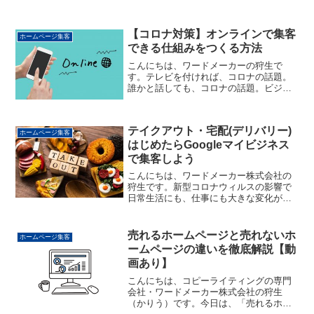
【コロナ対策】オンラインで集客
ホームページ集客
できる仕組みをつくる方法
こんにちは、ワードメーカーの狩生で
す。テレビを付ければ、コロナの話題。
誰かと話しても、コロナの話題。ビジネ
スの上でも、私生活でも、新型コロナウ
イルスの影響を受けていない、という方
はいらっしゃらないかと思います。それ
テイクアウト・宅配(デリバリー)
ぐらい、私たちの生活に大き...
ホームページ集客
はじめたらGoogleマイビジネス
で集客しよう
こんにちは、ワードメーカー株式会社の
狩生です。新型コロナウィルスの影響で
日常生活にも、仕事にも大きな変化が出
てきました。テレワークが当たり前にな
り、今まで毎食のようにランチは外食だ
った方が、家で食べるようになったり。
売れるホームページと売れないホ
ホームページ集客
夜に飲み歩くこともせず、...
ームページの違いを徹底解説【動
画あり】
こんにちは、コピーライティングの専門
会社・ワードメーカー株式会社の狩生
（かりう）です。今日は、「売れるホー