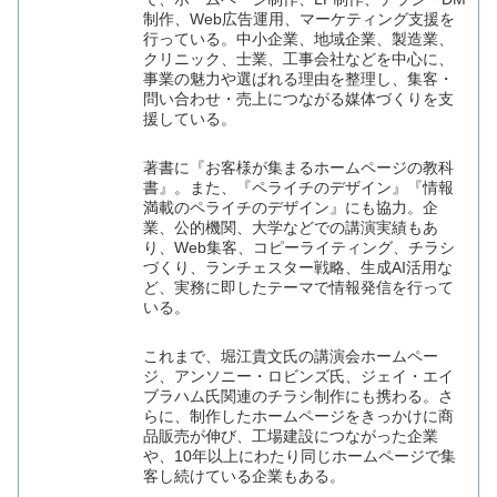
制作、Web広告運用、マーケティング支援を
行っている。中小企業、地域企業、製造業、
クリニック、士業、工事会社などを中心に、
事業の魅力や選ばれる理由を整理し、集客・
問い合わせ・売上につながる媒体づくりを支
援している。
著書に『お客様が集まるホームページの教科
書』。また、『ペライチのデザイン』『情報
満載のペライチのデザイン』にも協力。企
業、公的機関、大学などでの講演実績もあ
り、Web集客、コピーライティング、チラシ
づくり、ランチェスター戦略、生成AI活用な
ど、実務に即したテーマで情報発信を行って
いる。
これまで、堀江貴文氏の講演会ホームペー
ジ、アンソニー・ロビンズ氏、ジェイ・エイ
ブラハム氏関連のチラシ制作にも携わる。さ
らに、制作したホームページをきっかけに商
品販売が伸び、工場建設につながった企業
や、10年以上にわたり同じホームページで集
客し続けている企業もある。