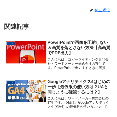
狩生 孝之
関連記事
PowerPointで画像を圧縮しない
ツール
＆画質を落とさない方法【高画質
でPDF出力】
こんにちは、コピーライティング専門会
社・ワードメーカー株式会社の狩生で
す。PowerPointで出力するときに画質が
悪くなることありませんか？表示上は大
丈夫だったのに、PDFなどで出力したと
きに写真の解像度などが圧縮されて低く
Googleアナリティクス4はじめの
ツール
なるということ...
一歩【最低限の使い方は？UAと
同じように確認するには？】
こんにちは、ワードメーカー株式会社の
狩生です。今日は、Googleアナリティク
ス4（GA4）の最低限の使い方についてお
伝えします。Googleアナリティクス4につ
いては、まだ情報もそんなに多くないた