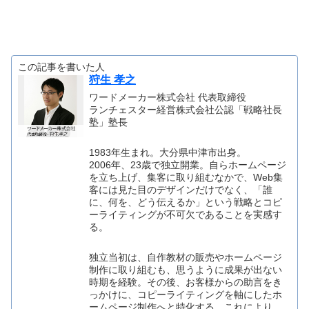
この記事を書いた人
狩生 孝之
ワードメーカー株式会社 代表取締役
ランチェスター経営株式会社公認「戦略社長
塾」塾長
1983年生まれ。大分県中津市出身。
2006年、23歳で独立開業。自らホームページ
を立ち上げ、集客に取り組むなかで、Web集
客には見た目のデザインだけでなく、「誰
に、何を、どう伝えるか」という戦略とコピ
ーライティングが不可欠であることを実感す
る。
独立当初は、自作教材の販売やホームページ
制作に取り組むも、思うように成果が出ない
時期を経験。その後、お客様からの助言をき
っかけに、コピーライティングを軸にしたホ
ームページ制作へと特化する。これにより、