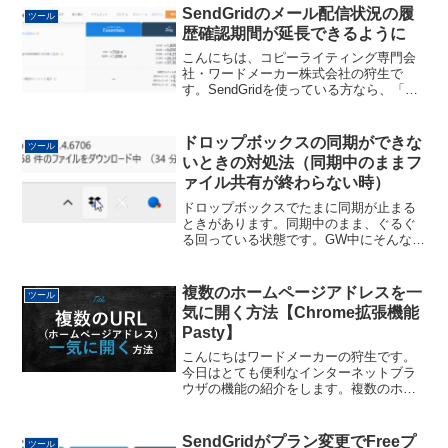
め、「設定はとりあえずしてみたけれ
SendGridのメール配信状況の履
ツール
ど、どう...
歴確認期間が延長できるように
こんにちは、コピーライティング専門会
社・ワードメーカー株式会社の狩生で
す。SendGridを使っている方なら、「送
信履歴」は確認されているかと思いま
す。SendGridを通してメルマガを送信し
た場合に、 どれくらいの人に到着してい
ドロップボックスの同期ができな
ツール
るか？ ど...
いときの対処法（同期中のままフ
ァイル共有が終わらない時）
ドロップボックスでたまに同期が止まる
ときがあります。同期中のまま、ぐるぐ
る回っている状態です。GW中にそんなこ
とがありました。「まぁ直になおるだろ
う」と思って放置をしていたら、同期が
終わらず、解決しないままになったの
複数のホームページアドレスを一
ツール
で、いよいよ何とかしない...
気に開く方法【Chrome拡張機能
Pasty】
こんにちはワードメーカーの狩生です。
今日はとても便利なインターネットブラ
ウザの機能の紹介をします。複数のホー
ムページアドレスを一気に開く方法で
す。※動画でも解説しています。大量の
URLが送られてきて、げんなりすること
SendGridがプラン変更でFreeプ
ツール