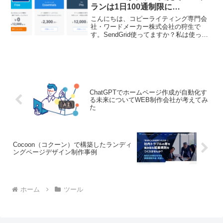
ありますよね…クライアン...
ランは1日100通制限に…
こんにちは、コピーライティング専門会
社・ワードメーカー株式会社の狩生で
す。SendGrid使ってますか？私は使って
います。SendGridはメルマガ配信者にと
ってはほぼ必須のツールとなっていま
す。なぜなら、メールが到着しやすいか
らです。最近...
ChatGPTでホームページ作成が自動化す
る未来についてWEB制作会社が考えてみ
た
Cocoon（コクーン）で構築したランディ
ングページデザイン制作事例
ホーム
ツール