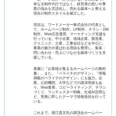
単なる制作代行ではなく、経営者の想いや事
業の強みを言語化し、売れる媒体へと整える
現在の制作スタイルを確立した。
現在は、ワードメーカー株式会社の代表とし
て、ホームページ制作、LP制作、チラシ・DM
制作、Web広告運用、マーケティング支援を
行っている。中小企業、地域企業、製造業、
クリニック、士業、工事会社などを中心に、
事業の魅力や選ばれる理由を整理し、集客・
問い合わせ・売上につながる媒体づくりを支
援している。
著書に『お客様が集まるホームページの教科
書』。また、『ペライチのデザイン』『情報
満載のペライチのデザイン』にも協力。企
業、公的機関、大学などでの講演実績もあ
り、Web集客、コピーライティング、チラシ
づくり、ランチェスター戦略、生成AI活用な
ど、実務に即したテーマで情報発信を行って
いる。
これまで、堀江貴文氏の講演会ホームペー