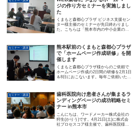
セミナー・講演
す。ホームページか...
ジの作り方セミナーを実施しまし
た
くまもと森都心プラザ ビジネス支援セン
ター様主催のセミナーが先日終わりまし
た。こちらは「熊本市内の中小企業の経
営者･広報担当者」のみが対象となるセミ
ナーです。（熊本市の事業です）タイト
ルは、WEBから問い合わせが来るホーム
熊本駅前のくまもと森都心プラザ
セミナー・講演
ページの作り方～売...
で「ホームページ作成研修」を開
催します
くまもと森都心プラザ様からのご依頼で
ホームページ作成の2日間の研修を2月1日
＆8日におこないます。毎年ご依頼いただ
いていまして、今回のテーマは「ホーム
ページ集客」です。(チラシかホームペー
ジのどちらかを1年に一度おこなっていま
歯科医院向け患者さんが集まるラ
セミナー・講演
す)おかげさま...
ンディングページの成功戦略セミ
ナー in熊本市
こんにちは、ワードメーカー株式会社の
狩生(かりう)です。4月21日(土)に株式会
社プロセスコア様主催で、歯科医院様向
けセミナーが開催されます。場所は熊本
市。3部構成になっているのですが、その