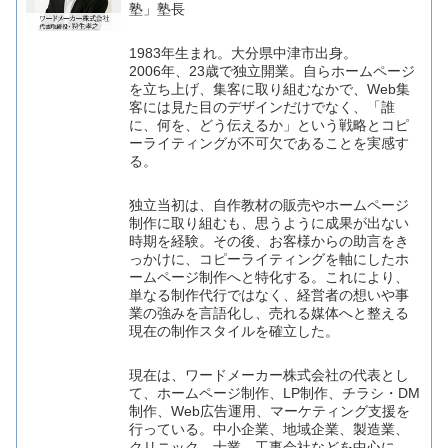
塾」塾長
1983年生まれ。大分県中津市出身。
2006年、23歳で独立開業。自らホームページ
を立ち上げ、集客に取り組むなかで、Web集
客には見た目のデザインだけでなく、「誰
に、何を、どう伝えるか」という戦略とコピ
ーライティングが不可欠であることを実感す
る。
独立当初は、自作教材の販売やホームページ
制作に取り組むも、思うように成果が出ない
時期を経験。その後、お客様からの助言をき
っかけに、コピーライティングを軸にしたホ
ームページ制作へと特化する。これにより、
単なる制作代行ではなく、経営者の想いや事
業の強みを言語化し、売れる媒体へと整える
現在の制作スタイルを確立した。
現在は、ワードメーカー株式会社の代表とし
て、ホームページ制作、LP制作、チラシ・DM
制作、Web広告運用、マーケティング支援を
行っている。中小企業、地域企業、製造業、
クリニック、士業、工事会社などを中心に、