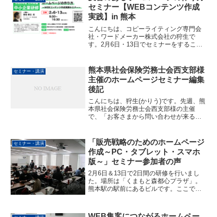
セミナー【WEBコンテンツ作成
実践】in 熊本
こんにちは、コピーライティング専門会
社・ワードメーカー株式会社の狩生で
す。2月6日・13日でセミナーをすること
になりました。申し込みが明日なので、
もうすぐ締め切りです。WEBコンテンツ
づくりについて詳しくお話していきま
熊本県社会保険労務士会西支部様
セミナー・講演
す。さらに、お話するだ...
主催のホームページセミナー編集
後記
こんにちは、狩生(かりう)です。先週、熊
本県社会保険労務士会西支部様の主催
で、「お客さまから問い合わせが来るホ
ームページの作り方セミナー」をおこな
いました。セミナー時間は、2時間弱。ど
んなことをお伝えしたかといいます
「販売戦略のためのホームページ
セミナー・講演
と・・・
作成～PC・タブレット・スマホ
版～」セミナー参加者の声
2月6日＆13日で2日間の研修を行いまし
た。場所は「くまもと森都心プラザ」。
熊本駅の駅前にあるビルです。ここでは
ビジネス支援も行っており、熊本の中小
企業向けに研修を実施しています。私が
登壇させていただくのが、7回目となりま
WEB集客につながるホームペー