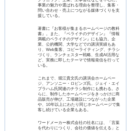
事業の魅力や選ばれる理由を整理し、集客・
問い合わせ・売上につながる媒体づくりを支
援している。
著書に『お客様が集まるホームページの教科
書』。また、『ペライチのデザイン』『情報
満載のペライチのデザイン』にも協力。企
業、公的機関、大学などでの講演実績もあ
り、Web集客、コピーライティング、チラシ
づくり、ランチェスター戦略、生成AI活用な
ど、実務に即したテーマで情報発信を行って
いる。
これまで、堀江貴文氏の講演会ホームペー
ジ、アンソニー・ロビンズ氏、ジェイ・エイ
ブラハム氏関連のチラシ制作にも携わる。さ
らに、制作したホームページをきっかけに商
品販売が伸び、工場建設につながった企業
や、10年以上にわたり同じホームページで集
客し続けている企業もある。
ワードメーカー株式会社の社名には、「言葉
を代わりにつくり、会社の価値を伝える」と