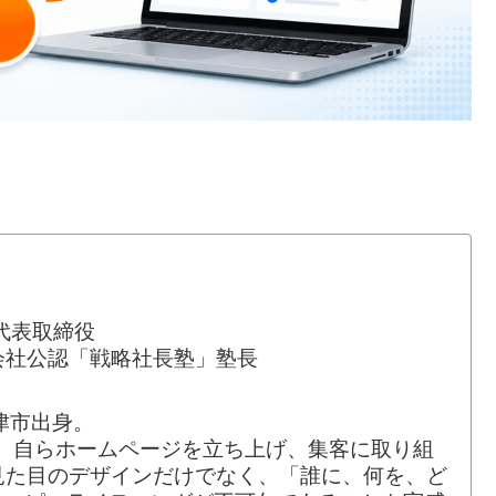
代表取締役
会社公認「戦略社長塾」塾長
津市出身。
開業。自らホームページを立ち上げ、集客に取り組
見た目のデザインだけでなく、「誰に、何を、ど