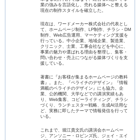
業の強みを言語化し、売れる媒体へと整える
現在の制作スタイルを確立した。
現在は、ワードメーカー株式会社の代表とし
て、ホームページ制作、LP制作、チラシ・DM
制作、Web広告運用、マーケティング支援を
行っている。中小企業、地域企業、製造業、
クリニック、士業、工事会社などを中心に、
事業の魅力や選ばれる理由を整理し、集客・
問い合わせ・売上につながる媒体づくりを支
援している。
著書に『お客様が集まるホームページの教科
書』。また、『ペライチのデザイン』『情報
満載のペライチのデザイン』にも協力。企
業、公的機関、大学などでの講演実績もあ
り、Web集客、コピーライティング、チラシ
づくり、ランチェスター戦略、生成AI活用な
ど、実務に即したテーマで情報発信を行って
いる。
これまで、堀江貴文氏の講演会ホームペー
ジ、アンソニー・ロビンズ氏、ジェイ・エイ