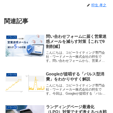
狩生 孝之
関連記事
問い合わせフォームに届く営業迷
ノウハウ
惑メールを減らす対策【これで9
割削減】
こんにちは、コピーライティング専門会
社・ワードメーカー株式会社の狩生で
す。問い合わせフォームから、営業メー
ルや迷惑メールがたくさん届いていませ
んか？ホームページを公開していると、
本来のお問い合わせではなく、営業目的
Googleが提唱する「パルス型消
ノウハウ
のメールがフォームから送ら...
費」をわかりやすく解説
こんにちは、コピーライティング専門会
社・ワードメーカー株式会社の狩生で
す。今回は、Googleが提唱する「パルス
型消費」について解説します。パルス型
消費とはいったい何？パルス型消費と
は、ある瞬間に突発的に「欲しい！」と
ランディングページ最適化
ノウハウ
いう感情が生まれ、すぐ...
（LPO）対策でまず考えるべき戦