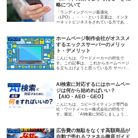
略について
「ランディングページ最適化
（LPO）」・・・という言葉は、インタ
ーネットビジネスをされている方であれ
ば一度は聞いたことがあると思います。
ランディングページをきちんとしたやり
方で最適化することができれば、反応が2
ホームページ制作会社がオススメ
ノウハウ
倍、3倍になるということも不思...
するエックスサーバーのメリッ
ト・デメリット
こんにちは、ワードメーカーの狩生で
す。この記事は、 これからホームページ
を立ち上げようと思っている方 サーバー
の移転・お引越しを検討している方 リー
ズナブルで安定したサーバーはどこなの
か？を知りたい方向けの内容で、当社も
AI検索に対応するにはホームペー
ノウハウ
実際に使っており、現...
ジは何から始めればいい？
【AIO・AEO・GEO】
こんにちは、コピーライティング専門会
社・ワードメーカー株式会社の狩生で
す。最近、「AI検索に対応しましょう」
「これからはSEOではなくGEO・AIOで
す」「AEO対策が必要です」「AIに引用
されるコンテンツを作りましょう」…と
広告費の無駄をなくす高額商品が
ノウハウ
いった言葉をよ...
自動で売れるファネル徹底ガイド