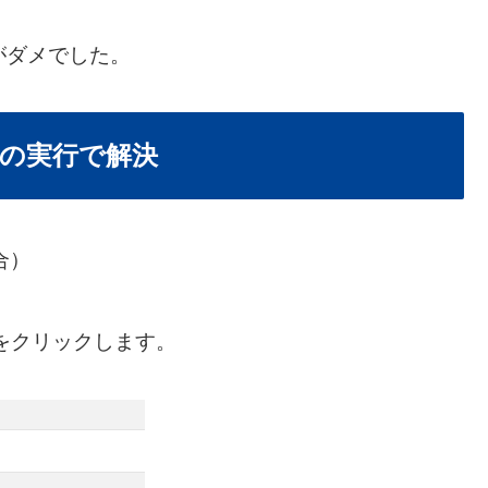
がダメでした。
の実行で解決
合）
をクリックします。