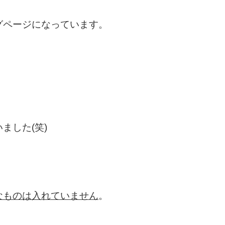
グページになっています。
。
ました(笑)
なものは入れていません
。