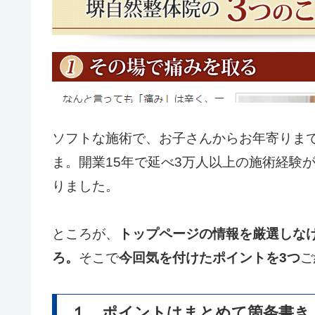
ソフトな施術で、お子さんからお年寄りま
ま。開業15年で延べ3万人以上の施術経験
りました。
ところが、
トップページの情報を厳選しな
ろ。
そこで
今回気を付けたポイントを3つ
ご
１．ポイントはまとめて箇条書き