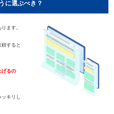
うに選ぶべき？
あります。
依頼すると
。
上げるの
ハッキリし