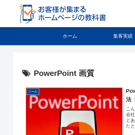
ホーム
集客実績
PowerPoint 画質
P
ツール
法
こ
会社
とあ
たと