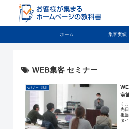
ホーム
集客実績
WEB集客 セミナー
W
セミナー・講演
実
くま
先日
担
タイ
売...