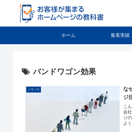
ホーム
集客実績
バンドワゴン効果
な
ノウハウ
ジ
こ
会
ジ
よ
そも